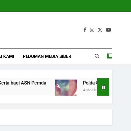
G KAMI
PEDOMAN MEDIA SIBER
a bagi ASN Pemda
Polda Sulsel Selidiki Duga
4 Months Ago