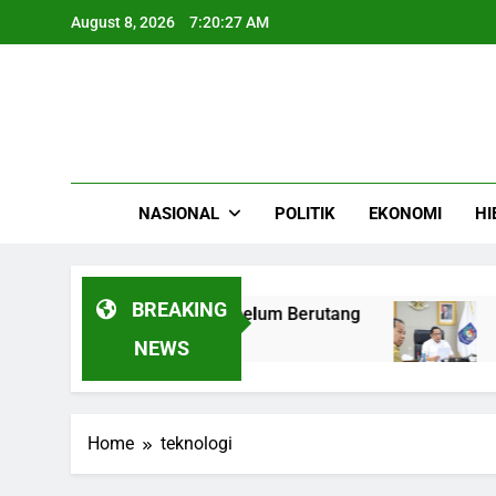
Skip
August 8, 2026
7:20:27 AM
to
content
NASIONAL
POLITIK
EKONOMI
HI
BREAKING
mi Simulasi Angsuran sebelum Berutang
Mend
4 Mon
NEWS
Home
teknologi