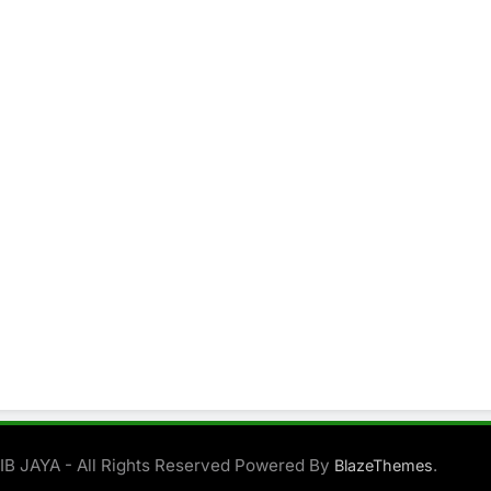
B JAYA - All Rights Reserved Powered By
.
BlazeThemes