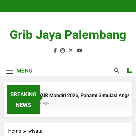
Skip
to
content
Grib Jaya Palembang
MENU
BREAKING
Tabel KUR Mandiri 2026, Pahami Simulasi Angsura
4 Months Ago
NEWS
Home
wisata