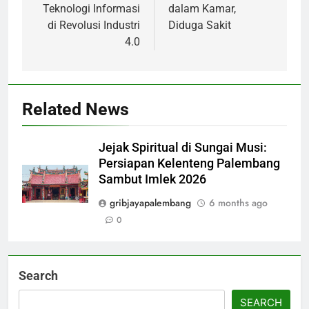
Teknologi Informasi
dalam Kamar,
di Revolusi Industri
Diduga Sakit
4.0
Related News
Jejak Spiritual di Sungai Musi:
Persiapan Kelenteng Palembang
Sambut Imlek 2026
gribjayapalembang
6 months ago
0
Search
SEARCH