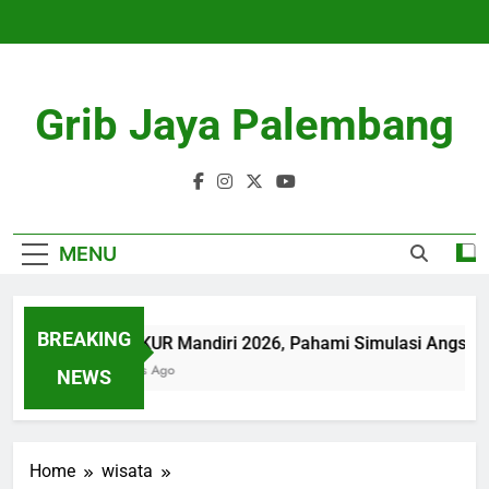
Skip
to
content
Grib Jaya Palembang
MENU
BREAKING
Tabel KUR Mandiri 2026, Pahami Simulasi Angsura
3 Months Ago
NEWS
Home
wisata