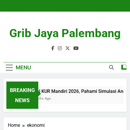
Skip
to
content
Grib Jaya Palembang
MENU
BREAKING
Tabel KUR Mandiri 2026, Pahami Simulasi Angsu
4 Months Ago
NEWS
Home
ekonomi