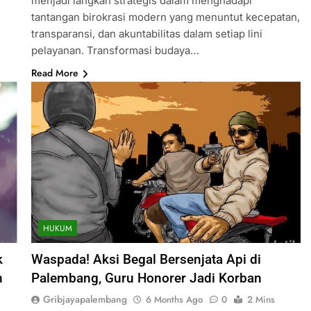
menjadi langkah strategis dalam menghadapi
tantangan birokrasi modern yang menuntut kecepatan,
transparansi, dan akuntabilitas dalam setiap lini
pelayanan. Transformasi budaya…
Read More
HUKUM
k
Waspada! Aksi Begal Bersenjata Api di
n
Palembang, Guru Honorer Jadi Korban
Gribjayapalembang
6 Months Ago
0
2 Mins