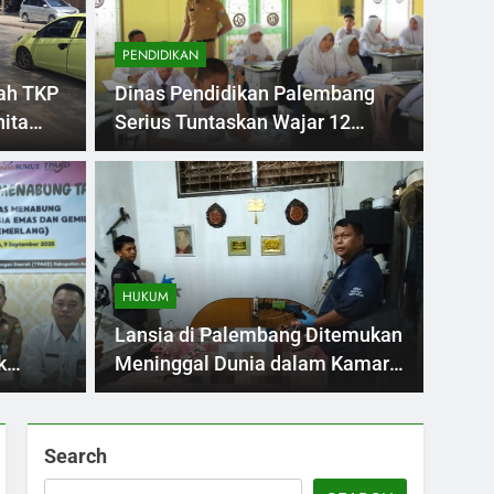
PENDIDIKAN
lah TKP
Dinas Pendidikan Palembang
ita
Serius Tuntaskan Wajar 12
k
Tahun Pada Tahun 2025
POLITIK
i Begal Bersenjata
Tab
bang, Guru Honorer
Sim
HUKUM
Ber
g kembali diuji menyusul aksi begal bersenjata
Kredit
Lansia di Palembang Ditemukan
 Seberang…
sumber
k
Meninggal Dunia dalam Kamar,
Diduga Sakit
erkuat
Search