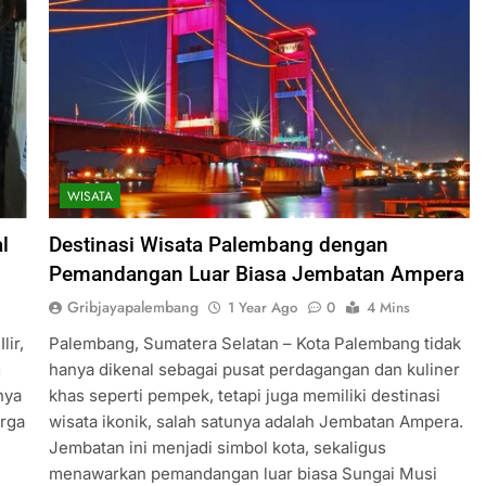
WISATA
l
Destinasi Wisata Palembang dengan
Pemandangan Luar Biasa Jembatan Ampera
Gribjayapalembang
1 Year Ago
0
4 Mins
lir,
Palembang, Sumatera Selatan – Kota Palembang tidak
g
hanya dikenal sebagai pusat perdagangan dan kuliner
nya
khas seperti pempek, tetapi juga memiliki destinasi
arga
wisata ikonik, salah satunya adalah Jembatan Ampera.
Jembatan ini menjadi simbol kota, sekaligus
menawarkan pemandangan luar biasa Sungai Musi