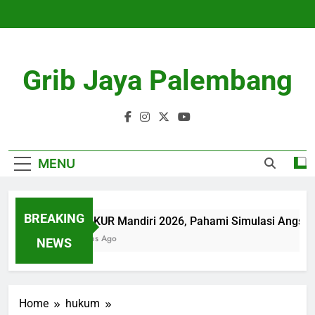
Skip
to
content
Grib Jaya Palembang
MENU
BREAKING
Tabel KUR Mandiri 2026, Pahami Simulasi Angsur
4 Months Ago
NEWS
Home
hukum