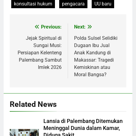
konsultasi hukum
pengacara
UU baru
Previous:
Next:
Post
navigation
Jejak Spiritual di
Polda Sulsel Selidiki
Sungai Musi:
Dugaan Ibu Jual
Persiapan Kelenteng
Anak Kandung di
Palembang Sambut
Makassar: Tragedi
Imlek 2026
Kemiskinan atau
Moral Bangsa?
Related News
Lansia di Palembang Ditemukan
Meninggal Dunia dalam Kamar,
Diduga Sakit