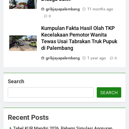
gribjayapalembang
11 months ago
0
Kumpulan Fakta Hasil Olah TKP
Kecelakaan Pemotor Wanita
Tewas Usai Tabrakan Truk Pupuk
di Palembang
gribjayapalembang
1 year ago
0
Search
SEARCH
Recent Posts
Tabel KUR Mandiri 2026, Pahami Simulasi Angsuran