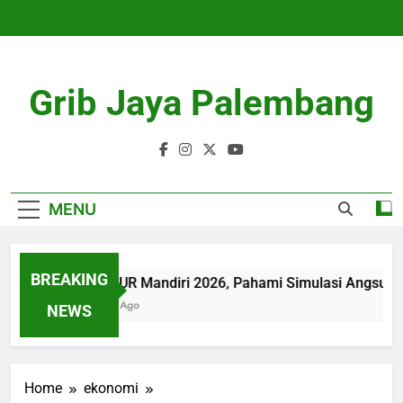
Skip
to
content
Grib Jaya Palembang
MENU
BREAKING
Tabel KUR Mandiri 2026, Pahami Simulasi Angsuran
4 Months Ago
NEWS
Home
ekonomi