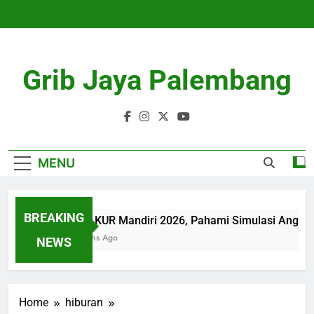
Skip
to
content
Grib Jaya Palembang
MENU
BREAKING
Tabel KUR Mandiri 2026, Pahami Simulasi Angsur
4 Months Ago
NEWS
Home
hiburan