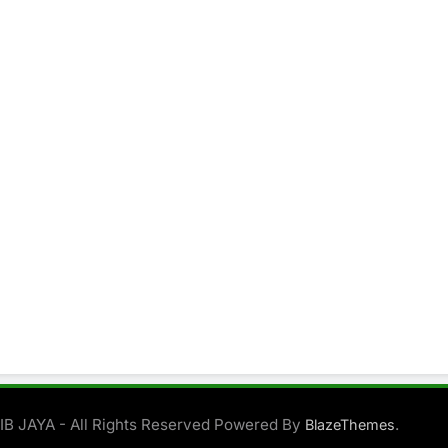
B JAYA - All Rights Reserved Powered By
.
BlazeThemes