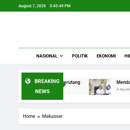
Skip
August 7, 2026
3:45:49 PM
to
content
NASIONAL
POLITIK
EKONOMI
HI
BREAKING
lasi Angsuran sebelum Berutang
Mendagri Te
4 Months Ago
NEWS
Home
Makassar