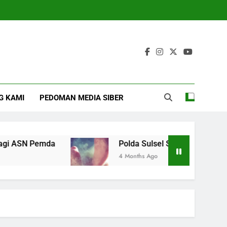
G KAMI
PEDOMAN MEDIA SIBER
ASN Pemda
Polda Sulsel Selidiki Dugaan Ibu 
4 Months Ago