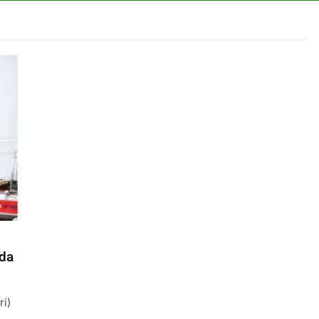
da
i)