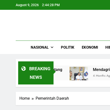
Skip
August 9, 2026
2:44:29 PM
to
content
NASIONAL
POLITIK
EKONOMI
HI
BREAKING
asi Angsuran sebelum Berutang
Mendagri Ter
4 Months Ago
NEWS
Home
Pemerintah Daerah