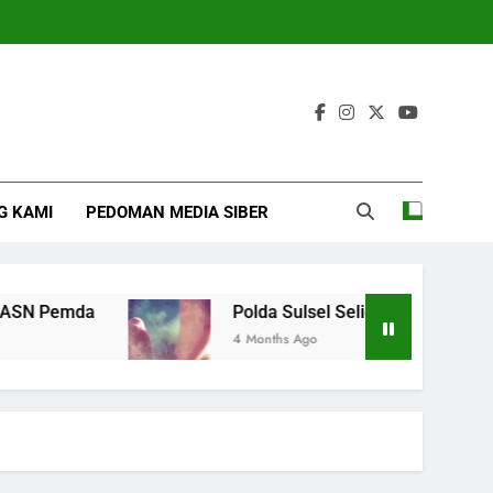
G KAMI
PEDOMAN MEDIA SIBER
N Pemda
Polda Sulsel Selidiki Dugaan Ibu Ju
4 Months Ago