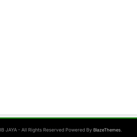
B JAYA - All Rights Reserved Powered By
.
BlazeThemes