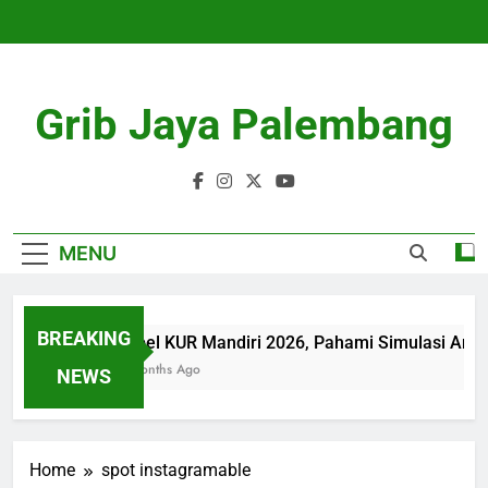
Skip
to
content
Grib Jaya Palembang
MENU
BREAKING
Tabel KUR Mandiri 2026, Pahami Simulasi Angs
4 Months Ago
NEWS
Home
spot instagramable