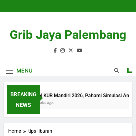
Skip
to
content
Grib Jaya Palembang
MENU
BREAKING
Tabel KUR Mandiri 2026, Pahami Simulasi Angsu
4 Months Ago
NEWS
Home
tips liburan